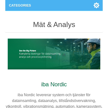
CATEGORIES
Applikationsområden
Mät & Analys
Felsökning
Produkter
Processanalys
Event
Programvara
Kvalitetsdokumentation
Utbildning
Hårdvara
Elkvalitetsmätning
Downloads
iba Nordic
Tillståndsövervakning
Kontakt
iba Nordic levererar system och tjänster för
Vibrationsanalys
Begner Machines
datainsamling, dataanalys, tillståndsövervakning,
ytkontroll, vibrationsmätning, automation, kamerasystem,