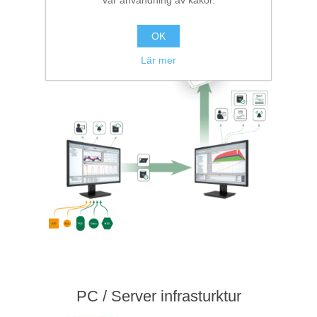
vår användning av kakor.
System
OK
Lär mer
PC / Server infrasturktur