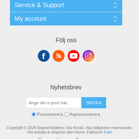
Shipping & returns
Service & Support
Integritetspolicy
Terms & Conditions
Kontakt
My account
Begner Machines & Mechanical Systems
Downloads
Leverantörslista
My account
Login
Orders
Följ oss
Addresses
Shopping cart
Nyhetsbrev
SKICKA
Prenumerera
Avprenumerera
Copyright © 2026 BegnerSystems / iba Nordic. Alla rättigheter reserverade.
Alla belopp är angivna utan moms. Exklusive
frakt