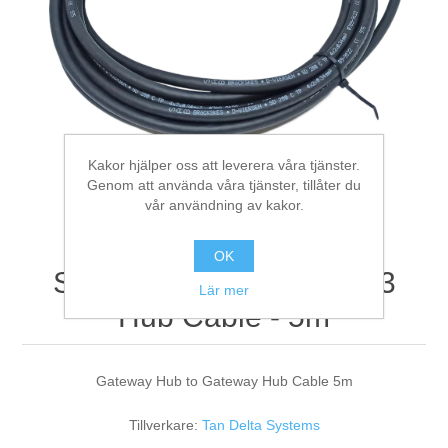
Digitalisering
Temperaturmätning
Kakor hjälper oss att leverera våra tjänster.
Genom att använda våra tjänster, tillåter du
vår användning av kakor.
OK
SENSE3 Hub to SENSE3
Lär mer
Hub Cable - 5m
Gateway Hub to Gateway Hub Cable 5m
Tillverkare:
Tan Delta Systems