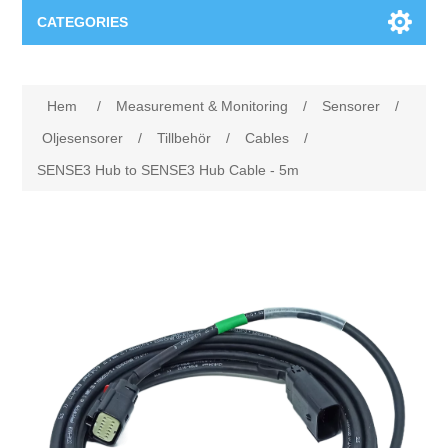
CATEGORIES
Applikationsområden
Hem
/
Measurement & Monitoring
/
Sensorer
/
Felsökning
Produkter
Oljesensorer
/
Tillbehör
/
Cables
/
SENSE3 Hub to SENSE3 Hub Cable - 5m
Processanalys
Event
Programvara
Kvalitetsdokumentation
Utbildning
Hårdvara
Elkvalitetsmätning
Downloads
Tillståndsövervakning
Kontakt
Vibrationsanalys
Begner Machines