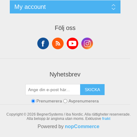
Terms & Conditions
Kontakt
My account
Begner Machines & Mechanical Systems
Downloads
Leverantörslista
My account
Login
Orders
Följ oss
Addresses
Shopping cart
Nyhetsbrev
SKICKA
Prenumerera
Avprenumerera
Copyright © 2026 BegnerSystems / iba Nordic. Alla rättigheter reserverade.
Alla belopp är angivna utan moms. Exklusive
frakt
Powered by
nopCommerce