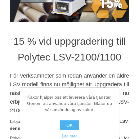
Digitalisering
Temperaturmätning
15 % vid uppgradering till
Polytec LSV-2100/1100
För verksamheter som redan använder en äldre
LSV-modell finns nu möjlighet att uppgradera till
nästa generation av Polytec LSV. Just nu
Kakor hjälper oss att leverera våra tjänster.
erbjuds 15 % rabatt vid uppgradering till
LSV-
Genom att använda våra tjänster, tillåter du
vår användning av kakor.
2100
eller
LSV-1100
.
Erbjudandet gäller vid utbyte av befintliga
Polytec LSV-
OK
sensorer
, inklusive äldre modeller.
Lär mer
Polytec LSV (Laser Surface Velocimeter) används för