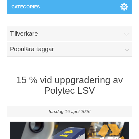
CATEGORIES
Applikationsområden
Tillverkare
Felsökning
Produkter
Populära taggar
Processanalys
Event
Programvara
Kvalitetsdokumentation
Utbildning
Hårdvara
15 % vid uppgradering av
Polytec LSV
Elkvalitetsmätning
Downloads
Tillståndsövervakning
torsdag 16 april 2026
Kontakt
Vibrationsanalys
Begner Machines