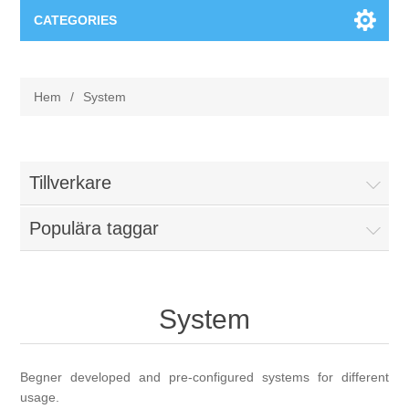
CATEGORIES
Applikationsområden
Hem
/
System
Felsökning
Produkter
Processanalys
Event
Programvara
Tillverkare
Kvalitetsdokumentation
Populära taggar
Utbildning
Hårdvara
Elkvalitetsmätning
Downloads
System
Tillståndsövervakning
Kontakt
Vibrationsanalys
Begner developed and pre-configured systems for different
Begner Machines
usage.