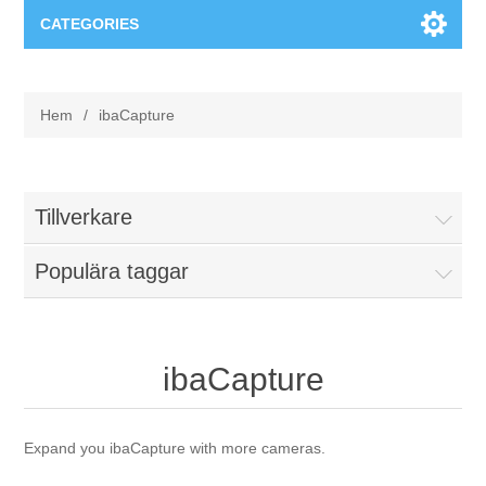
CATEGORIES
Applikationsområden
Hem
/
ibaCapture
Felsökning
Produkter
Processanalys
Event
Programvara
Tillverkare
Kvalitetsdokumentation
Populära taggar
Utbildning
Hårdvara
Elkvalitetsmätning
Downloads
ibaCapture
Tillståndsövervakning
Kontakt
Vibrationsanalys
Expand you ibaCapture with more cameras.
Begner Machines