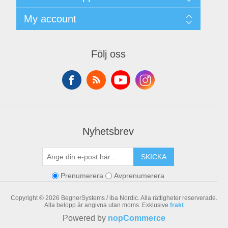
Integritetspolicy
Terms & Conditions
Kontakt
My account
Begner Machines & Mechanical Systems
Downloads
Leverantörslista
My account
Login
Orders
Följ oss
Addresses
Shopping cart
Nyhetsbrev
SKICKA
Prenumerera
Avprenumerera
Copyright © 2026 BegnerSystems / iba Nordic. Alla rättigheter reserverade.
Alla belopp är angivna utan moms. Exklusive
frakt
Powered by
nopCommerce