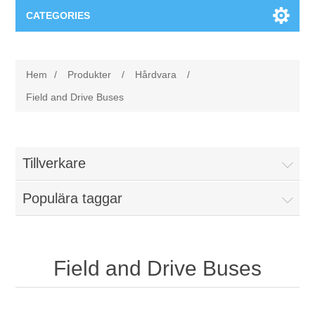
CATEGORIES
Applikationsområden
Hem
/
Produkter
/
Hårdvara
/
Felsökning
Produkter
Field and Drive Buses
Processanalys
Event
Programvara
Tillverkare
Kvalitetsdokumentation
Utbildning
Hårdvara
Populära taggar
Elkvalitetsmätning
Downloads
Tillståndsövervakning
Kontakt
Field and Drive Buses
Vibrationsanalys
Begner Machines